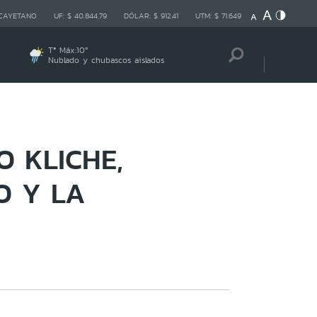
 CAYETANO
UF:
$ 40.844,79
DÓLAR:
$ 912,41
UTM:
$ 71.649
Tª Máx:
10
º
Nublado y chubascos aislados
O KLICHE,
O Y LA