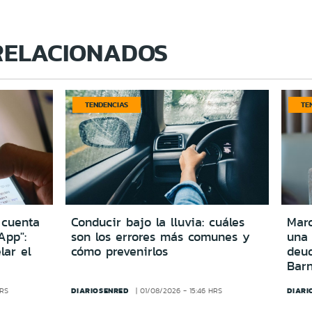
RELACIONADOS
TENDENCIAS
TE
 cuenta
Conducir bajo la lluvia: cuáles
Marc
App":
son los errores más comunes y
una
lar el
cómo prevenirlos
deu
Bar
DIARIOSENRED
DIARI
HRS
01/08/2026 - 15:46 HRS