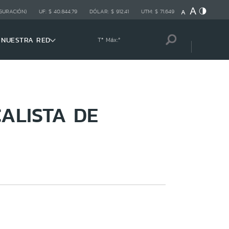
GURACIÓN)
UF:
$ 40.844,79
DÓLAR:
$ 912,41
UTM:
$ 71.649
NUESTRA RED
Tª Máx:
º
ALISTA DE