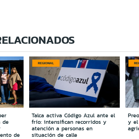
RELACIONADOS
REGIONAL
RE
per
Talca activa Código Azul ante el
Preo
n de
frío: intensifican recorridos y
y el
y
atención a personas en
agri
iento de
situación de calle