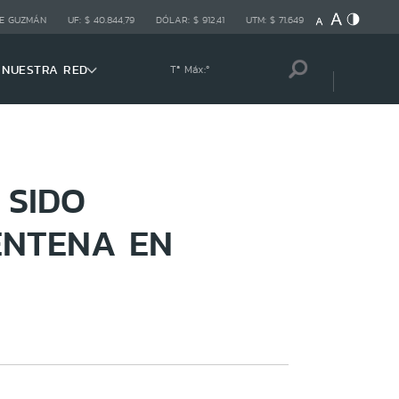
E GUZMÁN
UF:
$ 40.844,79
DÓLAR:
$ 912,41
UTM:
$ 71.649
NUESTRA RED
Tª Máx:
º
 SIDO
ENTENA EN