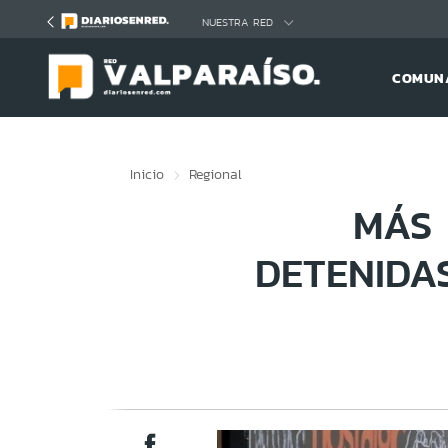
Click acá para ir directamente al contenido
NUESTRA RED
COMUNA
Inicio
Regional
MÁS 
DETENIDA