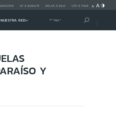
GURACIÓN)
UF:
$ 40.844,79
DÓLAR:
$ 912,41
UTM:
$ 71.649
NUESTRA RED
Tª Máx:
º
UELAS
PARAÍSO Y