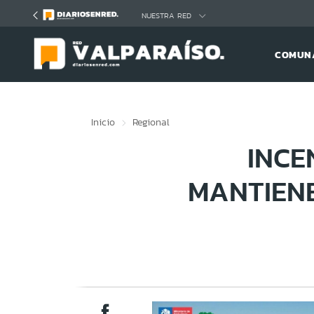
Click acá para ir directamente al contenido
NUESTRA RED
COMUNA
Inicio
Regional
INCE
MANTIENE