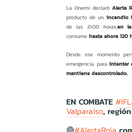
Alerta 
La Onemi declaró
incendio f
producto de un
en la
de las 21:00 horas,
hasta ahora 120 h
consume
Desde ese momento pers
intentar
emergencia, para
mantiene descontrolado.
EN COMBATE
#IFL
, regió
Valparaíso
🔴
com
#AlertaRoja