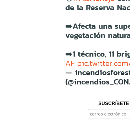
de la Reserva Na
➡️Afecta una supe
vegetación natura
➡️1 técnico, 11 br
AF
pic.twitter.co
— incendiosfore
(@incendios_CO
SUSCRÍBETE 