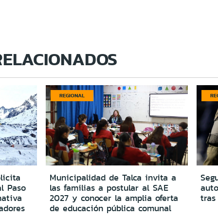
RELACIONADOS
REGIONAL
RE
icita
Municipalidad de Talca invita a
Segu
al Paso
las familias a postular al SAE
aut
ativa
2027 y conocer la amplia oferta
tras
adores
de educación pública comunal