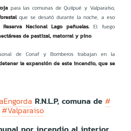
Roja
para las comunas de Quilpué y Valparaíso,
orestal
que se desató durante la noche, a eso
 Reserva Nacional Lago peñuelas.
El fuego
ectáreas de pastizal, matorral y pino
.
onal de Conaf y Bomberos trabajan en la
 detener la expansión de este incendio, que se
R.N.L.P, comuna de
aEngorda
#
n
#Valparaiso
unal por incendio al interior