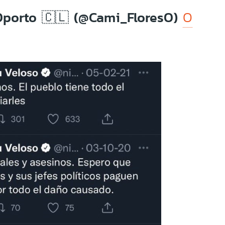
Oporto 🇨🇱 (@Cami_FloresO)
O