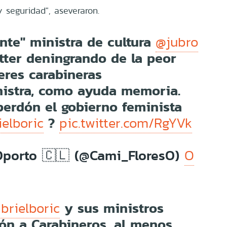
 seguridad", aseveraron.
ente" ministra de cultura
@jubro
tter deningrando de la peor
eres carabineras
nistra, como ayuda memoria.
perdón el gobierno feminista
?
elboric
pic.twitter.com/RgYVk
Oporto 🇨🇱 (@Cami_FloresO)
O
y sus ministros
brielboric
ón a Carabineros, al menos