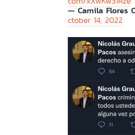
com/xXwKw31Rze
— Camila Flores 
ctober 14, 2022