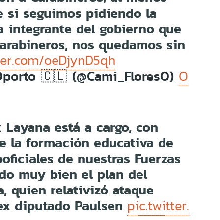
e si seguimos pidiendo la
a integrante del gobierno que
Carabineros, nos quedamos sin
tter.com/oeDjynD5qh
Oporto 🇨🇱 (@Cami_FloresO)
O
ck Layana está a cargo, con
e la formación educativa de
boficiales de nuestras Fuerzas
do muy bien el plan del
, quien relativizó ataque
 ex diputado Paulsen
pic.twitter.