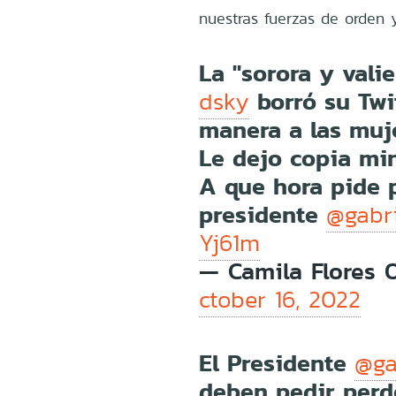
nuestras fuerzas de orden y
La "sorora y vali
borró su Twi
dsky
manera a las muj
Le dejo copia mi
A que hora pide 
presidente
@gabri
Yj61m
— Camila Flores 
ctober 16, 2022
El Presidente
@ga
deben pedir perd