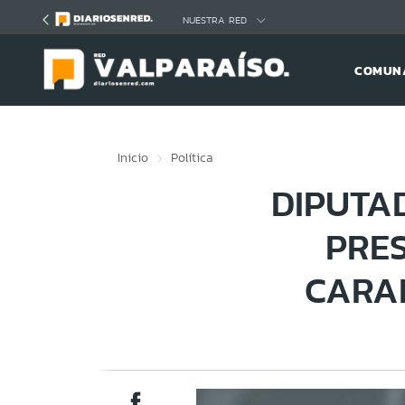
Click acá para ir directamente al contenido
NUESTRA RED
COMUNA
Inicio
Política
DIPUTA
PRES
CARA