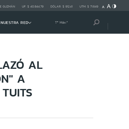
E GUZMÁN
UF:
$ 40.844,79
DÓLAR:
$ 912,41
UTM:
$ 71.649
NUESTRA RED
Tª Máx:
º
LAZÓ AL
ÓN" A
TUITS