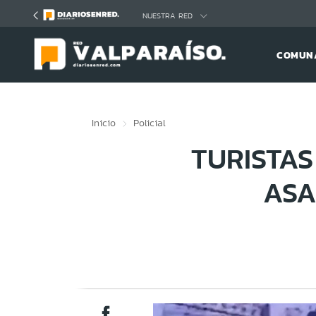
Click acá para ir directamente al contenido
NUESTRA RED
COMUNA
Inicio
Policial
TURISTA
ASA