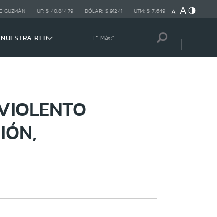
E GUZMÁN
UF:
$ 40.844,79
DÓLAR:
$ 912,41
UTM:
$ 71.649
NUESTRA RED
Tª Máx:
º
VIOLENTO
IÓN,