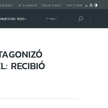
E GUZMÁN
UF:
$ 40.844,79
DÓLAR:
$ 912,41
UTM:
$ 71.649
NUESTRA RED
Tª Máx:
º
TAGONIZÓ
: RECIBIÓ