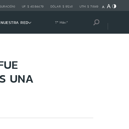
GURACIÓN)
UF:
$ 40.844,79
DÓLAR:
$ 912,41
UTM:
$ 71.649
NUESTRA RED
Tª Máx:
º
FUE
S UNA