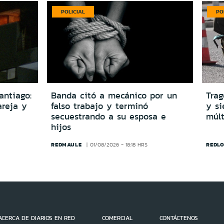
POLICIAL
PO
antiago:
Banda citó a mecánico por un
Trag
reja y
falso trabajo y terminó
y si
secuestrando a su esposa e
múlt
hijos
REDMAULE
REDLO
01/08/2026 - 18:18 HRS
ACERCA DE DIARIOS EN RED
COMERCIAL
CONTÁCTENOS