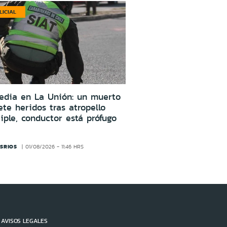
LICIAL
edia en La Unión: un muerto
ete heridos tras atropello
iple, conductor está prófugo
SRIOS
01/08/2026 - 11:46 HRS
AVISOS LEGALES