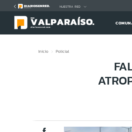
Click acá para ir directamente al contenido
NUESTRA RED
COMUNA
Inicio
Policial
FA
ATRO