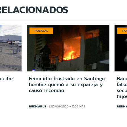
RELACIONADOS
POLICIAL
PO
ecibir
Femicidio frustrado en Santiago:
Ban
hombre quemó a su expareja y
fals
causó incendio
secu
hijo
REDMAULE
REDM
05/08/2026 - 17:26 HRS