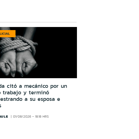
LICIAL
da citó a mecánico por un
o trabajo y terminó
estrando a su esposa e
s
AULE
01/08/2026 - 18:18 HRS