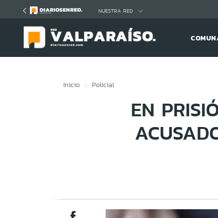
Click acá para ir directamente al contenido
NUESTRA RED
COMUNA
Inicio
Policial
EN PRIS
ACUSADO