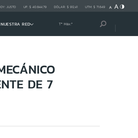
HOY:
JUSTO
UF:
$ 40.844,79
DÓLAR:
$ 912,41
UTM:
$ 71.649
NUESTRA RED
Tª Máx:
º
MECÁNICO
NTE DE 7
A