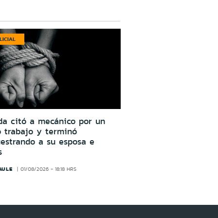
LICIAL
da citó a mecánico por un
o trabajo y terminó
estrando a su esposa e
s
AULE
01/08/2026 - 18:18 HRS