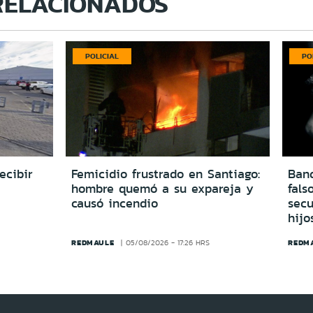
RELACIONADOS
POLICIAL
PO
ecibir
Femicidio frustrado en Santiago:
Ban
hombre quemó a su expareja y
fals
causó incendio
secu
hijo
REDMAULE
REDM
05/08/2026 - 17:26 HRS