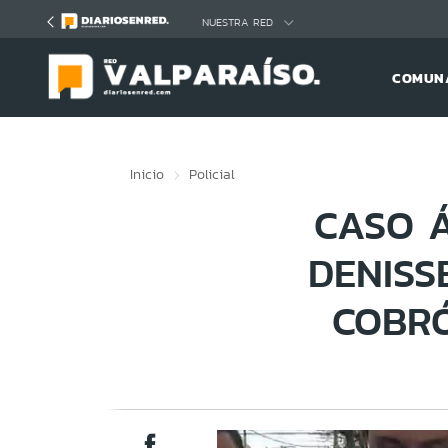
Click acá para ir directamente al contenido
NUESTRA RED
COMUNA
Inicio
Policial
CASO 
DENISS
COBRÓ