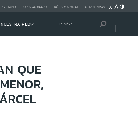
 CAYETANO
UF:
$ 40.844,79
DÓLAR:
$ 912,41
UTM:
$ 71.649
NUESTRA RED
Tª Máx:
º
AN QUE
 MENOR,
CÁRCEL