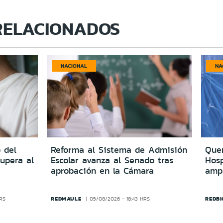
RELACIONADOS
NACIONAL
NA
 del
Reforma al Sistema de Admisión
Quer
upera al
Escolar avanza al Senado tras
Hosp
aprobación en la Cámara
amp
REDMAULE
REDBI
HRS
05/08/2026 - 18:43 HRS