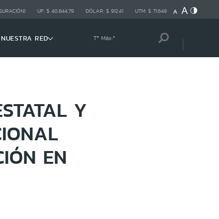
GURACIÓN)
UF:
$ 40.844,79
DÓLAR:
$ 912,41
UTM:
$ 71.649
NUESTRA RED
Tª Máx:
º
ESTATAL Y
CIONAL
CIÓN EN