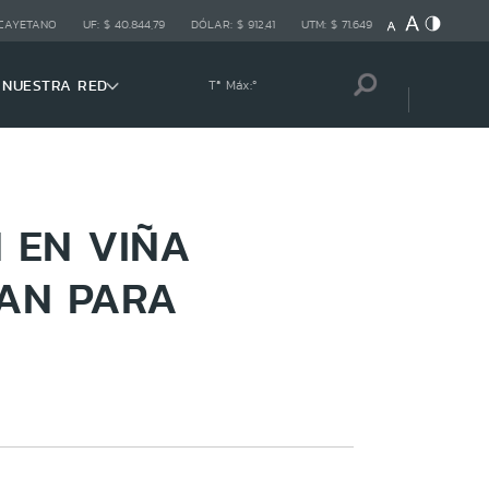
 CAYETANO
UF:
$ 40.844,79
DÓLAR:
$ 912,41
UTM:
$ 71.649
NUESTRA RED
Tª Máx:
º
 EN VIÑA
JAN PARA