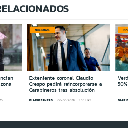
RELACIONADOS
NACIONAL
NA
uncian
Exteniente coronel Claudio
Verd
 zona
Crespo pedirá reincorporarse a
50% 
Carabineros tras absolución
DIARIOSENRED
DIARI
RS
06/08/2026 - 11:56 HRS