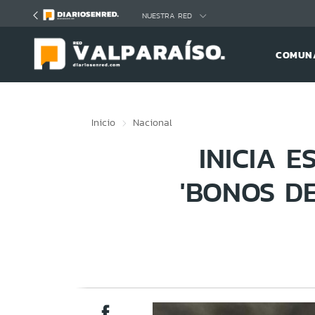
Click acá para ir directamente al contenido
NUESTRA RED
COMUNA
Inicio
Nacional
INICIA E
'BONOS DE