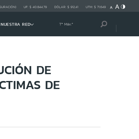
GURACIÓN)
UF:
$ 40.844,79
DÓLAR:
$ 912,41
UTM:
$ 71.649
NUESTRA RED
Tª Máx:
º
BUCIÓN DE
ÍCTIMAS DE