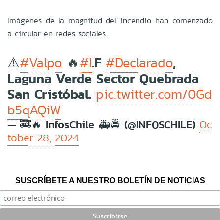
Imágenes de la magnitud del incendio han comenzado
a circular en redes sociales.
⚠️
🔥
.F
,
#Valpo
#I
#Declarado
Laguna Verde Sector Quebrada
San Cristóbal.
pic.twitter.com/0Gd
b5qAQiW
— 🚒🔥 InfosChile 🚑🚔 (@INF0SCHILE)
Oc
tober 28, 2024
SUSCRÍBETE A NUESTRO BOLETÍN DE NOTICIAS