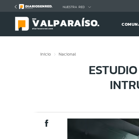
Click acá para ir directamente al contenido
NUESTRA RED
COMUNA
Inicio
Nacional
ESTUDIO
INTR