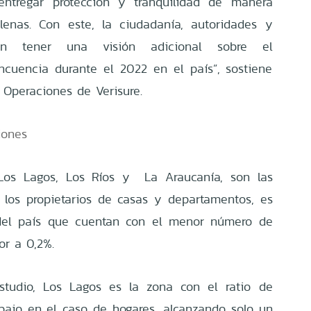
ntregar protección y tranquilidad de manera
ilenas. Con este, la ciudadanía, autoridades y
den tener una visión adicional sobre el
ncuencia durante el 2022 en el país”, sostiene
e Operaciones de Verisure.
siones
 Los Lagos, Los Ríos y La Araucanía, son las
 los propietarios de casas y departamentos, es
os del país que cuentan con el menor número de
ior a 0,2%.
tudio, Los Lagos es la zona con el ratio de
bajo en el caso de hogares, alcanzando solo un