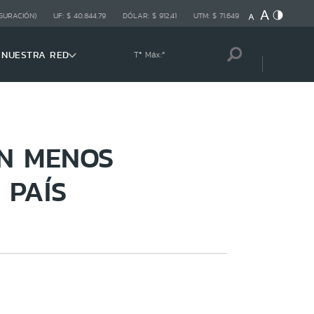
GURACIÓN)
UF:
$ 40.844,79
DÓLAR:
$ 912,41
UTM:
$ 71.649
NUESTRA RED
Tª Máx:
º
ON MENOS
 PAÍS