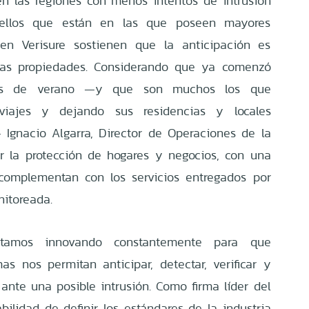
n las regiones con menos intentos de intrusión
ellos que están en las que poseen mayores
 en Verisure sostienen que la anticipación es
 las propiedades. Considerando que ya comenzó
nes de verano
—
y que son muchos los que
 viajes y dejando sus residencias y locales
—
Ignacio Algarra, Director de Operaciones de la
r la protección de hogares y negocios, con una
complementan con los servicios entregados por
nitoreada.
tamos innovando constantemente para que
as nos permitan anticipar, detectar, verificar y
ante una posible intrusión. Como firma líder del
ilidad de definir los estándares de la industria