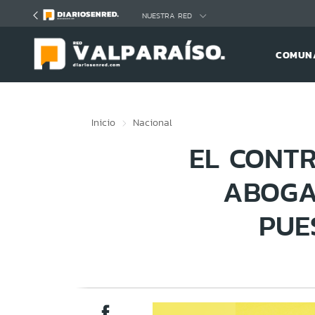
Click acá para ir directamente al contenido
NUESTRA RED
COMUNA
Inicio
Nacional
EL CONT
ABOGA
PUE