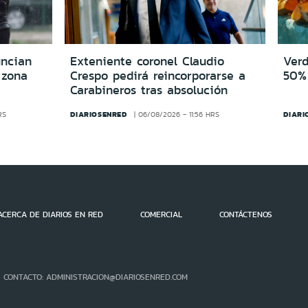
uncian
Exteniente coronel Claudio
Verd
 zona
Crespo pedirá reincorporarse a
50% 
Carabineros tras absolución
DIARIOSENRED
DIARI
RS
06/08/2026 - 11:56 HRS
ACERCA DE DIARIOS EN RED
COMERCIAL
CONTÁCTENOS
- CONTACTO: ADMINISTRACION@DIARIOSENRED.COM