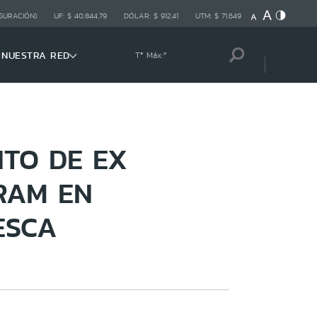
GURACIÓN)
UF:
$ 40.844,79
DÓLAR:
$ 912,41
UTM:
$ 71.649
NUESTRA RED
Tª Máx:
º
TO DE EX
RAM EN
ESCA