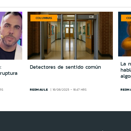
COLUMNAS
CO
La n
:
Detectores de sentido común
hab
ruptura
algo
REDMAULE
REDM
HRS
16/06/2025 - 16:47 HRS