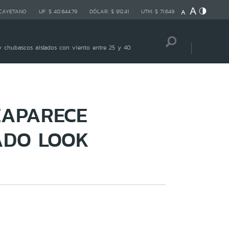
 CAYETANO
UF:
$ 40.844,79
DÓLAR:
$ 912,41
UTM:
$ 71.649
 chubascos aislados con viento entre 25 y 40
EAPARECE
ADO LOOK