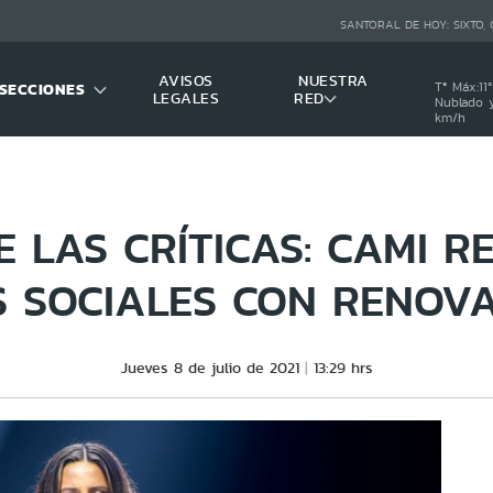
SANTORAL DE HOY:
SIXTO,
AVISOS
NUESTRA
SECCIONES
Tª Máx:
11
º
LEGALES
RED
Nublado y
km/h
E LAS CRÍTICAS: CAMI R
S SOCIALES CON RENOV
Jueves 8 de julio de 2021
13:29 hrs