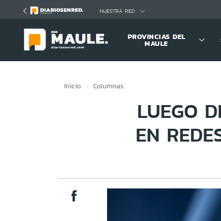
Click acá para ir directamente al contenido
NUESTRA RED
PROVINCIAS DEL
MAULE
Inicio
Columnas
LUEGO D
EN REDE