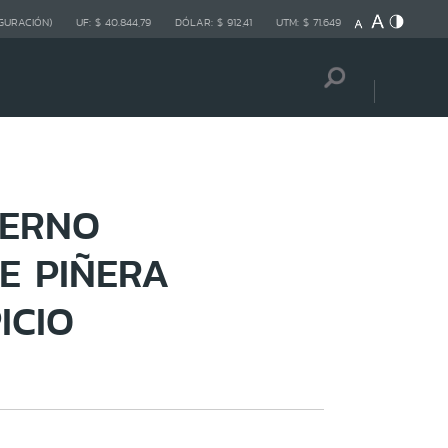
GURACIÓN)
UF:
$ 40.844,79
DÓLAR:
$ 912,41
UTM:
$ 71.649
IERNO
E PIÑERA
ICIO