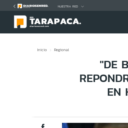
Click acá para ir directamente al contenido
NUESTRA RED
Inicio
Regional
"DE 
REPONDR
EN 