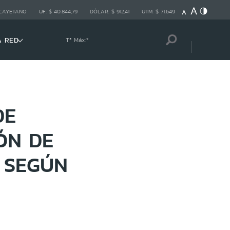
 CAYETANO
UF:
$ 40.844,79
DÓLAR:
$ 912,41
UTM:
$ 71.649
A RED
Tª Máx:
º
DE
ÓN DE
 SEGÚN